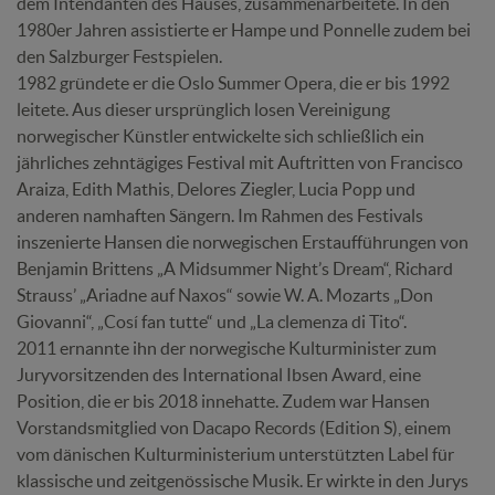
dem Intendanten des Hauses, zusammenarbeitete. In den
1980er Jahren assistierte er Hampe und Ponnelle zudem bei
den Salzburger Festspielen.
1982 gründete er die Oslo Summer Opera, die er bis 1992
leitete. Aus dieser ursprünglich losen Vereinigung
norwegischer Künstler entwickelte sich schließlich ein
jährliches zehntägiges Festival mit Auftritten von Francisco
Araiza, Edith Mathis, Delores Ziegler, Lucia Popp und
anderen namhaften Sängern. Im Rahmen des Festivals
inszenierte Hansen die norwegischen Erstaufführungen von
Benjamin Brittens „A Midsummer Night’s Dream“, Richard
Strauss’ „Ariadne auf Naxos“ sowie W. A. Mozarts „Don
Giovanni“, „Cosí fan tutte“ und „La clemenza di Tito“.
2011 ernannte ihn der norwegische Kulturminister zum
Juryvorsitzenden des International Ibsen Award, eine
Position, die er bis 2018 innehatte. Zudem war Hansen
Vorstandsmitglied von Dacapo Records (Edition S), einem
vom dänischen Kulturministerium unterstützten Label für
klassische und zeitgenössische Musik. Er wirkte in den Jurys