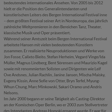
bedeutendes internationales Ansehen. Von 2005 bis 2012
hielt er die Position des Generalintendanten und
künstlerischen Leiters des Bergen International Festival inne
– dem größten Festival seiner Art in Nordeuropa, das jährlich
zahlreiche Weltpremieren in den Bereichen Tanz, Theater,
klassische Musik und Oper präsentiert.
Während seiner Amtszeit beim Bergen International Festival
arbeitete Hansen mit vielen bedeutenden Künstlern
zusammen. Er realisierte Neuproduktionen und Werke von
Jon Fosse, Calixto Bieito, Stefan Herheim, Vegard Vinge/Ida
Müller, Magnus Lindberg, Bent Sörensen und Maurizio Kagel
sowie mit renommierten Solisten und Dirigenten wie Leif
Ove Andsnes, Julian Rachlin, Janine Jansen, Mischa Maisky,
Evgeny Kissin, Anne Sofie von Otter, Bryn Terfel, Myung-
Whun Chung, Marc Minkowski, Sakari Oramo und Andris
Nelsons.
Im Jahr 2000 begann er seine Tätigkeit als Casting-Direktor
an der Komischen Oper Berlin, wo er 2003 zum Stellvertreter
des Intendanten Andreas Homoki ernannt wurde. Er war für