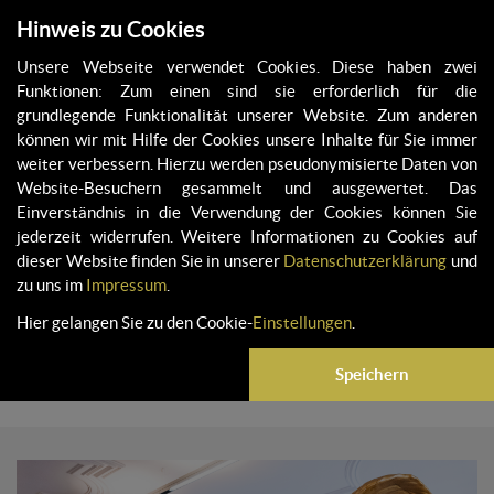
Hinweis zu Cookies
Unsere Webseite verwendet Cookies. Diese haben zwei
Funktionen: Zum einen sind sie erforderlich für die
grundlegende Funktionalität unserer Website. Zum anderen
APRIL 01, 2026
können wir mit Hilfe der Cookies unsere Inhalte für Sie immer
BEWERBUNGSSTART FÜR
weiter verbessern. Hierzu werden pseudonymisierte Daten von
Website-Besuchern gesammelt und ausgewertet. Das
DEBUT 2026
Einverständnis in die Verwendung der Cookies können Sie
Die Bewerbungsphase für den DEBUT Klassik-
jederzeit widerrufen. Weitere Informationen zu Cookies auf
dieser Website finden Sie in unserer
Datenschutzerklärung
und
Gesangswettbewerb 2026 ist eröffnet.
zu uns im
Impressum
.
Bewerbungen sind vom 1. April bis 30. Juni
Hier gelangen Sie zu den Cookie-
Einstellungen
.
2026 ausschließlich online unter
www.debut.de möglich.
Speichern